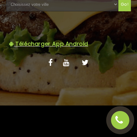
Go!
C.G.V
Télécharger App Android