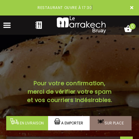
×
RESTAURANT OUVRE À 17:30
0
ACCUEIL
Pour votre confirmation,
LA CARTE
merci de vérifier votre spam
VOTRE COMPTE
et vos courriers indésirables.
NOTRE RESTAURANT
EN LIVRAISON
A EMPORTER
SUR PLACE
VOS AVIS
MENTIONS LÉGALES