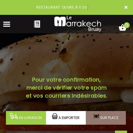
×
RESTAURANT OUVRE À 11:00
0
ACCUEIL
Pour votre confirmation,
LA CARTE
merci de vérifier votre spam
VOTRE COMPTE
et vos courriers indésirables.
NOTRE RESTAURANT
EN LIVRAISON
A EMPORTER
SUR PLACE
VOS AVIS
MENTIONS LÉGALES