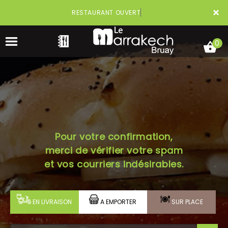
×
RESTAURANT OUVERT
0
ACCUEIL
Pour votre confirmation,
LA CARTE
merci de vérifier votre spam
VOTRE COMPTE
et vos courriers indésirables.
NOTRE RESTAURANT
EN LIVRAISON
A EMPORTER
SUR PLACE
VOS AVIS
MENTIONS LÉGALES