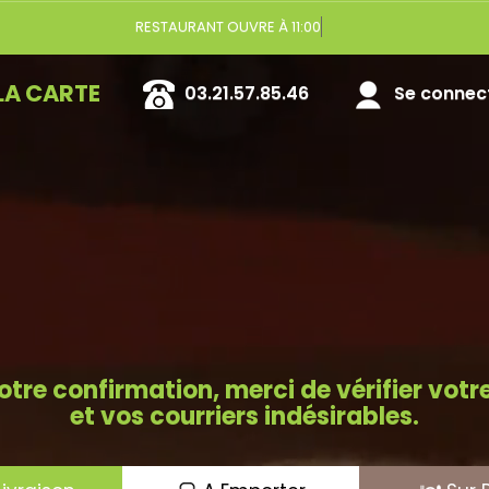
Vo
LA CARTE
03.21.57.85.46
Se connecte
otre confirmation, merci de vérifier vot
et vos courriers indésirables.