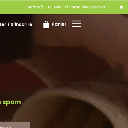
×
×
Note: 0/5 - 88 Avis -
>> voir la liste des avis
Panier
r / S'inscrire
re spam