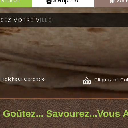
Livraison
A Emporter
Sur 
Fraîcheur Garantie
Cliquez et Co
 Goûtez... Savourez...Vous A