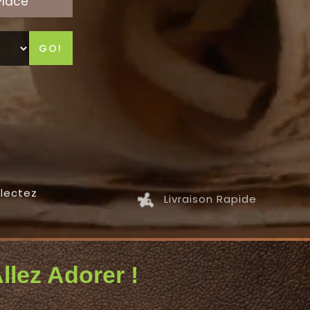
Place
GO!
llectez
Livraison Rapide
llez Adorer !