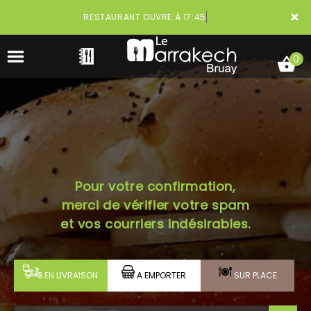
×
RESTAURANT OUVRE À 17:45
0
ACCUEIL
Pour votre confirmation,
LA CARTE
merci de vérifier votre spam
VOTRE COMPTE
et vos courriers indésirables.
NOTRE RESTAURANT
EN LIVRAISON
A EMPORTER
SUR PLACE
VOS AVIS
MENTIONS LÉGALES